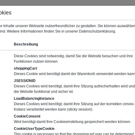
okies
Warenkorb (0)
Deut
e Inhalte unserer Webseite nutzerfreundlicher zu gestalten. Sie können auswähl
sind. Weitere Informationen finden Sie in unserer Datenschutzerklärung.
Beschreibung
Diese Cookies sind notwendig, damit Sie die Website besuchen und ihre
Funktionen nutzen können.
shoppingCart
Dieses Cookie wird benötigt damit der Warenkorb verwendet werden kann
JSESSIONID
Dieses Cookies wird benötigt, damit Ihre Sitzung aufrecherhalten wird und
die Website funktional und sicher ist.
LoadBalancingInstance
Dieses Cookies wird benötigt, damit Ihre Sitzung auf der korrekten cimoio-
Instanz verarbeitet werden kann (sticky session).
CookieConsent
Wird benötigt damit Ihre Cookieeinstellung gespeichert werden können.
trie Lebenslanges Lernen und Kompetenzentwicklung für Mitarbeit
CookieUserTypeCookie
 der perfekte Partner, wenn es um Seminare zu technologische
This cookie is necessary so that the shoppingcart user can be determined