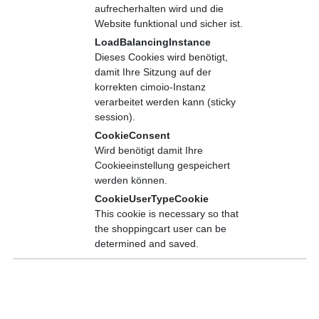
Die Inhalte finden Sie untenstehend.
aufrecherhalten wird und die
Website funktional und sicher ist.
LoadBalancingInstance
Dieses Cookies wird benötigt,
damit Ihre Sitzung auf der
korrekten cimoio-Instanz
verarbeitet werden kann (sticky
Inhalte
session).
Was ist Digitalisierung und welche Schlagworte stecken
CookieConsent
dahinter?
Wird benötigt damit Ihre
Was hat das mit mir als Mitarbeiter zu tun?
Cookieeinstellung gespeichert
Was hat das für Folgen für mein Unternehmen?
werden können.
Welchen Nutzen hat die Digitalisierung im Alltag und in der
CookieUserTypeCookie
Produktion?
This cookie is necessary so that
Wie transferiere ich die Erkenntnisse in meinen Arbeitsalltag
the shoppingcart user can be
und in mein Unternehmen?
determined and saved.
Flächendeckende Akzeptanz für den Wandel
Bewusstsein und Begeisterung für Partizipation an
Veränderungsprozessen schaffen
Allgemein