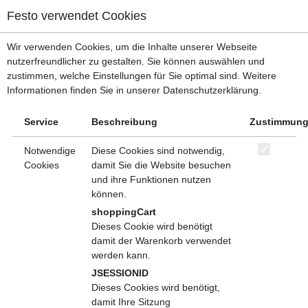
Menü, mit dem zu den wichtigsten Bereichen der Seite gesprungen w
Festo verwendet Cookies
Kopfbereich
Menü
Wir verwenden Cookies, um die Inhalte unserer Webseite
Inhaltsbereich
Hauptverzeichnis
Digitalisierung
nutzerfreundlicher zu gestalten. Sie können auswählen und
Fußbereich
zustimmen, welche Einstellungen für Sie optimal sind. Weitere
Teilen
Informationen finden Sie in unserer Datenschutzerklärung.
Akteure 4.0 - Interaktive Einführung in die
Service
Beschreibung
Zustimmun
Digitalisierung
Notwendige
Diese Cookies sind notwendig,
Seminar (Bildungsprodukt)
Cookies
damit Sie die Website besuchen
und ihre Funktionen nutzen
Beschreibung
Veranstaltungen
können.
shoppingCart
Digitalisierung hält Einzug in die Unternehmen. Viele Mitarbeiter
Dieses Cookie wird benötigt
wissen nicht, warum die damit verbundenen Veränderungen
damit der Warenkorb verwendet
notwendig sind und was dies für sie konkret bedeutet. In dem
werden kann.
interaktiven Workshop "Akteure 4.0" lernen Sie die
Veränderungen und Herausforderungen durch den technischen
JSESSIONID
Wandel kennen. Die Themen werden praxisnah und spielerisch
Dieses Cookies wird benötigt,
angegangen, um ihnen die abstrakte Komplexität zu nehmen.
damit Ihre Sitzung