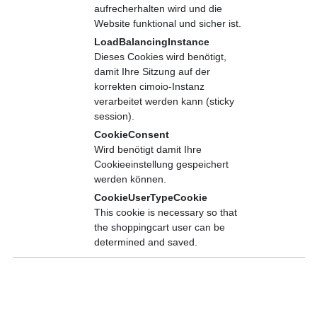
aufrecherhalten wird und die
Kombination und Diagnose pneumatischer Komponenten
Website funktional und sicher ist.
ermöglicht Schaltungen bis hin zum Performance Level E.
Daneben gehören Validierung und Fehlerbetrachtung bei
LoadBalancingInstance
sicherheitsgerichteten Schaltungen einfach dazu.
Dieses Cookies wird benötigt,
damit Ihre Sitzung auf der
korrekten cimoio-Instanz
verarbeitet werden kann (sticky
session).
CookieConsent
Inhalte
Wird benötigt damit Ihre
Aufbau und Funktion sicherheitsgerichteter Schaltungen nach
Cookieeinstellung gespeichert
EN ISO 13 849-1
werden können.
Erkennen der Sicherheitskategorien von Schaltungen
CookieUserTypeCookie
Auswahl von Ersatzteilen
This cookie is necessary so that
Energieausfall und -wiederkehr
the shoppingcart user can be
Sicheres Be- und Entlüften
determined and saved.
Gefahrloses Öffnen von Bremsen und Klemmen
Grundlegende und bewährte Sicherheitsprinzipien der
Pneumatik nach EN ISO 13 849-2
Ausgewählte Schutzmaßnahmen sicherheitsgerichteter
Pneumatik: Anhalten/Blockieren, Reversieren, pneumatisch