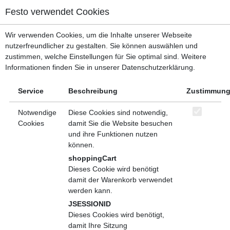
Menü, mit dem zu den wichtigsten Bereichen der Seite gesprungen w
Festo verwendet Cookies
Kopfbereich
Menü
Wir verwenden Cookies, um die Inhalte unserer Webseite
Inhaltsbereich
Hauptverzeichnis
Technik im Fokus
nutzerfreundlicher zu gestalten. Sie können auswählen und
Fußbereich
Konstruktion und Entwicklung
zustimmen, welche Einstellungen für Sie optimal sind. Weitere
Informationen finden Sie in unserer Datenschutzerklärung.
Teilen
Service
Beschreibung
Zustimmun
Sicherheit in der Pneumatik und
Elektropneumatik für die Konstruktion - Live-
Notwendige
Diese Cookies sind notwendig,
Online-Seminar
Cookies
damit Sie die Website besuchen
und ihre Funktionen nutzen
Live-Online-Training
können.
shoppingCart
Beschreibung
Veranstaltungen
Dieses Cookie wird benötigt
damit der Warenkorb verwendet
Sichere pneumatische und elektropneumatische Schaltungen
werden kann.
sind häufig einfach, wenn man weiß, wie es geht. Entlüften ist
JSESSIONID
nicht immer das Allheilmittel - auch andere Funktionen bieten
Dieses Cookies wird benötigt,
viele Möglichkeiten, eine Maschine sicher zu machen und dabei
damit Ihre Sitzung
vielleicht noch Taktzeit zu gewinnen. Die richtige Auswahl,