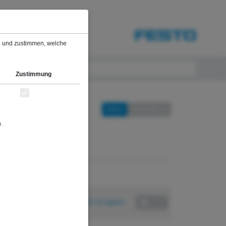
sch
Privatkunde
en und zustimmen, welche
Zustimmung
Teilen
Schließen [c]
.
chste Termine
17.09.2026
Festo Lernzentrum Saar GmbH, St. Ingbert
417,41 EUR (inkl. MwSt.)