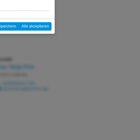
speichern
Alle akzeptieren
ntakt
rau Tanja Pick
chlich zuständig
+49(6894)591-7401
TANJA.PICK@FESTO.COM