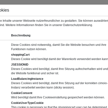
okies
Warenkorb (0)
Deut
e Inhalte unserer Webseite nutzerfreundlicher zu gestalten. Sie können auswähl
sind. Weitere Informationen finden Sie in unserer Datenschutzerklärung.
Beschreibung
Diese Cookies sind notwendig, damit Sie die Website besuchen und ihre
Funktionen nutzen können.
shoppingCart
Dieses Cookie wird benötigt damit der Warenkorb verwendet werden kann
JSESSIONID
Dieses Cookies wird benötigt, damit Ihre Sitzung aufrecherhalten wird und
die Website funktional und sicher ist.
LoadBalancingInstance
Dieses Cookies wird benötigt, damit Ihre Sitzung auf der korrekten cimoio-
Nä
Instanz verarbeitet werden kann (sticky session).
CookieConsent
Wird benötigt damit Ihre Cookieeinstellung gespeichert werden können.
ows
CookieUserTypeCookie
nen
This cookie is necessary so that the shoppingcart user can be determined