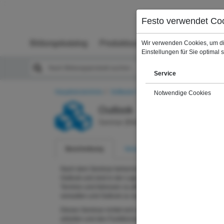
Menü, mit dem zu den wichtigsten Bereichen der Seite gesprungen werden kann
Kopfbereich
Festo verwendet Co
Menü
Inhaltsbereich
Fußbereich
Bildungskatalog
Produktsuche
Wir verwenden Cookies, um di
Einstellungen für Sie optimal 
Service
Hauptverzeichnis
Software-Trainings
Microsoft Office
Notwendige Cookies
Outlook
Seminar (Bildungsprodukt)
Beschreibung
Veranstaltungen
Nach dem Seminar beherrschen Sie die Funktionen von
Outlook und sind in der Lage, Nachrichten zu versenden,
Termine und Adressen zu pflegen sowie Aufgaben zu
verwalten und Outlook zu organisieren.
Dieses Seminar richtet sich an PC-Anwender, die mit Wind
arbeiten und den Funktionsumfang von Outlook kennen ler