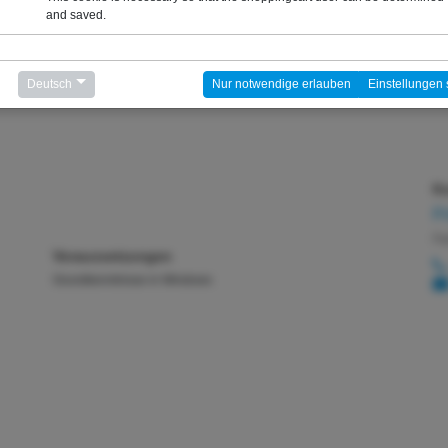
and saved.
Deutsch
Nur notwendige erlauben
Einstellungen 
Ko
F
Fa
Voraussetzungen
Grundkenntnisse in Windows