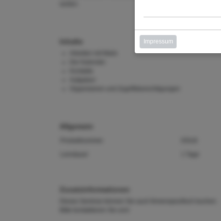
wollen.
Inhalte
Impressum
Arbeiten mit Mails
Der Kalender
Kontakte
Aufgaben
Organisieren und Zugriffsberechtigungen
Allgemein
Produktnummer
DOLB
Lerndauer
1 Tage
Zusatzinformationen
Dieses Seminar können Sie auch firmenspezifisch buchen.
Bitte kontaktieren Sie uns!