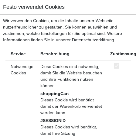
Menü, mit dem zu den wichtigsten Bereichen der Seite gesprungen w
Festo verwendet Cookies
Kopfbereich
Menü
Wir verwenden Cookies, um die Inhalte unserer Webseite
Inhaltsbereich
Hauptverzeichnis
Führung, Sozial- und Methodenkompetenz
nutzerfreundlicher zu gestalten. Sie können auswählen und
Fußbereich
Führung und Teamarbeit
zustimmen, welche Einstellungen für Sie optimal sind. Weitere
Informationen finden Sie in unserer Datenschutzerklärung.
Konflikte konstruktiv lösen
Teilen
Seminar (Bildungsprodukt)
Service
Beschreibung
Zustimmun
Beschreibung
Veranstaltungen
Notwendige
Diese Cookies sind notwendig,
Cookies
damit Sie die Website besuchen
Konflikte sind eine alltägliche Begleiterscheinung menschlichen
und ihre Funktionen nutzen
Zusammenlebens. Es gibt keine dauerhaft konfliktfreien
können.
Beziehungen. Wo immer Menschen zusammenwirken, treffen
shoppingCart
unterschiedliche Meinungen, Bedürfnisse, Interessen und
Dieses Cookie wird benötigt
kulturelle Hintergründe aufeinander. In den meisten Fällen
damit der Warenkorb verwendet
werden diese Gegensätze unspektakulär gelöst, nur selten
werden kann.
eskalieren sie und werden zu einem folgenschweren Konflikt.
JSESSIONID
Die Fähigkeit, Konfliktsituationen rechtzeitig zu erkennen und so
Dieses Cookies wird benötigt,
zu steuern, dass Veränderungen möglich werden und
damit Ihre Sitzung