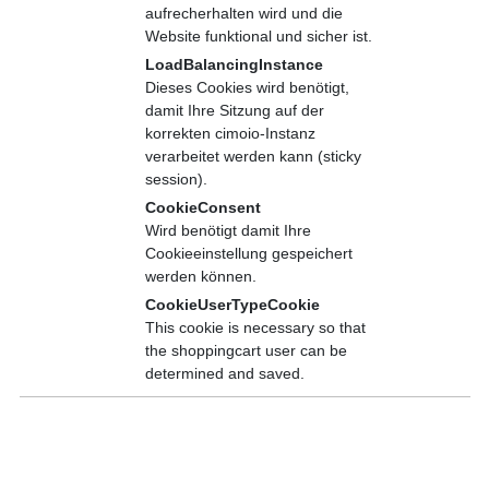
Dem Instandhalter dient sie als Möglichkeit zur schnellen und
aufrecherhalten wird und die
effizienten Fehlersuche, dem Ausbilder zur strukturierten
Website funktional und sicher ist.
Vermittlung von Prozessen.
LoadBalancingInstance
Dieses Cookies wird benötigt,
damit Ihre Sitzung auf der
korrekten cimoio-Instanz
verarbeitet werden kann (sticky
Inhalte
session).
Erläuterung der wichtigsten Elemente der Norm
CookieConsent
Betriebsarten
Wird benötigt damit Ihre
Hierarchien
Cookieeinstellung gespeichert
Grob-Fein-Strukturen (Makros)
werden können.
Realisierung von Steuerungsaufgaben mit mehreren Teil-
CookieUserTypeCookie
GRAFCETs
This cookie is necessary so that
Erstellung von Beispiel-GRAFCETs
the shoppingcart user can be
determined and saved.
Allgemein