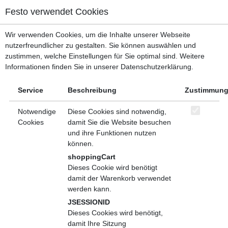
Menü, mit dem zu den wichtigsten Bereichen der Seite gesprungen w
Festo verwendet Cookies
Kopfbereich
Menü
Wir verwenden Cookies, um die Inhalte unserer Webseite
Inhaltsbereich
Hauptverzeichnis
Software-Trainings
Technische Software
nutzerfreundlicher zu gestalten. Sie können auswählen und
Fußbereich
zustimmen, welche Einstellungen für Sie optimal sind. Weitere
Teilen
Informationen finden Sie in unserer Datenschutzerklärung.
Grundlagen Ablaufbeschreibung GRAFCET -
Service
Beschreibung
Zustimmun
Live-Online-Seminar
Notwendige
Diese Cookies sind notwendig,
Live-Online-Training
Cookies
damit Sie die Website besuchen
und ihre Funktionen nutzen
Beschreibung
Veranstaltungen
können.
shoppingCart
Die Ablaufbeschreibung GRAFCET wird in der DIN EN 60848
Dieses Cookie wird benötigt
definiert und gilt in der betrieblichen Praxis als wesentliches
damit der Warenkorb verwendet
Instrument, um die Zusammenarbeit zwischen verschiedenen
werden kann.
Abteilungen (Konstruktion, Anlagenbau, Programmierung und
Instandhaltung) zu ermöglichen. So, wie sie der Konstrukteur als
JSESSIONID
Planungsmittel einsetzt, nutzen Anlagenbauer und
Dieses Cookies wird benötigt,
Programmierer sie als Grundlage zur Realisierung von Abläufen.
damit Ihre Sitzung