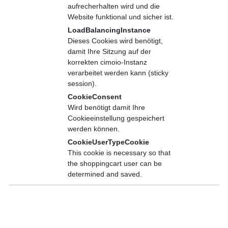
Ihnen das notwendige Wissen zu vermitteln, um
aufrecherhalten wird und die
Roboterlösungen erfolgreich in Ihrem Unternehmen
Website funktional und sicher ist.
anzuwenden und zu verbessern.
LoadBalancingInstance
Dieses Cookies wird benötigt,
damit Ihre Sitzung auf der
korrekten cimoio-Instanz
Inhalte
verarbeitet werden kann (sticky
Vermittlung allgemeiner Grundlagen bei der Automatisierung
session).
mit Robotern
CookieConsent
Grundlegende Komponenten einer Automatisierungslösung:
Wird benötigt damit Ihre
Roboter, Greifer, Kamera…
Cookieeinstellung gespeichert
Vorgehensweisen bei der Einführung von Robotersystemen
werden können.
im Betrieb
Kennenlernen verschiedener Roboter Kinematiken:
CookieUserTypeCookie
Achssysteme, Knickarmroboter, Deltaroboter, SCARA, mobile
This cookie is necessary so that
Roboter
the shoppingcart user can be
Herstellervergleich
determined and saved.
Robotergerechte Konstruktion Sicherheitstechnik und Einblick
in die kollaborative Robotik
Allgemein
Anforderungen an die Roboter-Programmierung
Typische Einsatzgebiete und Anwendungsbeispiele aus der
Produktnummer
ROB151
Industrie