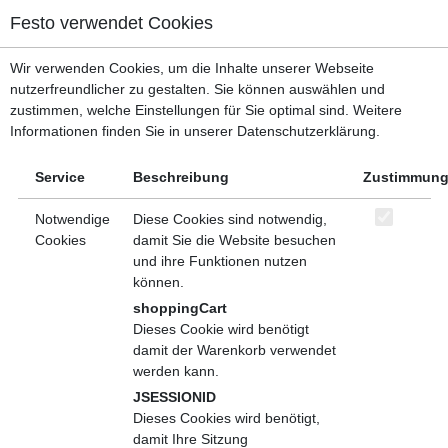
Menü, mit dem zu den wichtigsten Bereichen der Seite gesprungen w
Festo verwendet Cookies
Kopfbereich
Menü
Wir verwenden Cookies, um die Inhalte unserer Webseite
Inhaltsbereich
Hauptverzeichnis
Digitalisierung
nutzerfreundlicher zu gestalten. Sie können auswählen und
Fußbereich
zustimmen, welche Einstellungen für Sie optimal sind. Weitere
Teilen
Informationen finden Sie in unserer Datenschutzerklärung.
Einstieg in die roboterbasierte Automation
Service
Beschreibung
Zustimmun
Seminar (Bildungsprodukt)
Notwendige
Diese Cookies sind notwendig,
Cookies
damit Sie die Website besuchen
Beschreibung
Veranstaltungen
und ihre Funktionen nutzen
können.
In unserem praxisnahen Training erfahren Sie, wie Sie die
shoppingCart
Vorteile der roboterbasierten Automation gezielt nutzen können.
Dieses Cookie wird benötigt
Sie lernen die Grundlagen der Robotik kennen, erfahren, wie Sie
damit der Warenkorb verwendet
Automatisierungslösungen planen und umsetzen, und
werden kann.
bekommen wertvolle Tipps zur Optimierung bestehender
Systeme. Der Kurs deckt die wichtigsten Schritte ab – von der
JSESSIONID
Auswahl des richtigen Roboters über die Programmierung bis
Dieses Cookies wird benötigt,
hin zur sicheren Integration in Ihre Arbeitsumgebung. Ziel ist es,
damit Ihre Sitzung