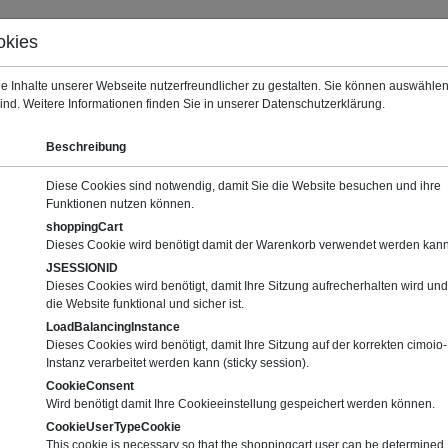
okies
Warenkorb (0)
Deut
e Inhalte unserer Webseite nutzerfreundlicher zu gestalten. Sie können auswähl
sind. Weitere Informationen finden Sie in unserer Datenschutzerklärung.
Beschreibung
Diese Cookies sind notwendig, damit Sie die Website besuchen und ihre
Funktionen nutzen können.
inen- und Anlagenbau nach der Maschinenverord
shoppingCart
Dieses Cookie wird benötigt damit der Warenkorb verwendet werden kann
JSESSIONID
Dieses Cookies wird benötigt, damit Ihre Sitzung aufrecherhalten wird und
die Website funktional und sicher ist.
LoadBalancingInstance
Dieses Cookies wird benötigt, damit Ihre Sitzung auf der korrekten cimoio-
Nä
Instanz verarbeitet werden kann (sticky session).
r
CookieConsent
den
Wird benötigt damit Ihre Cookieeinstellung gespeichert werden können.
ren
CookieUserTypeCookie
This cookie is necessary so that the shoppingcart user can be determined
en