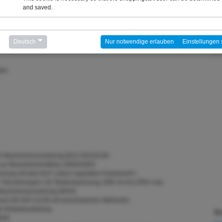
and saved.
e
Deutsch
Nur notwendige erlauben
Einstellungen 
den
r Maschinenverordnung (EU) 2023/1230
zur Maschinenrichtlinie 2006/42/EG
chung mit dem NLF („New Legislative Framework")
 / Verordnungen z.B. Niederspannung, EMV, AI-Act, ATEX usw.
Maschinenverordnung (MVO).
g nach EN ISO 12100 mit verschiedenen Methoden
e Risikobeurteilung
Ko
3849