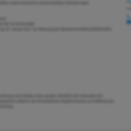
F
ktion sowie technische und konstruktive Anforderungen
Fa
ung“
ür die CE-Konformität
b 20. Januar 2027 zur Ablösung der Maschinenrichtlinie2006/42/EG)
rdnung und erhalten einen großen Überblick der relevanten EG-
 Beispielen erfahren Sie die praktische Vorgehensweise zur Erfüllung der
ichnung.