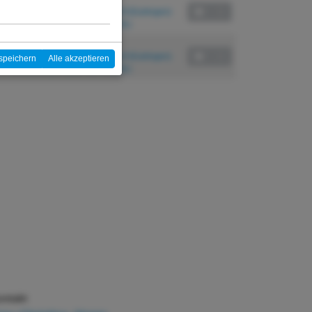
Festo Didactic SE, Denkendorf (Esslingen)
1.451,80 EUR (inkl. 19% MwSt.)
18. – 19.11.2027
Festo Didactic SE, Denkendorf (Esslingen)
speichern
Alle akzeptieren
1.451,80 EUR (inkl. 19% MwSt.)
ntakt