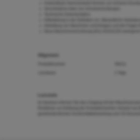
Anwendbare Harmonisierte Normen zur sicheren Konstru
Verschiedene Arten von Schutzeinrichtungen
Technische Dokumentation
Hilfestellung in der Definition zur „Wesentliche Veränder
Verkettung von Maschinen und Anlagen und die Folgen f
Neue Maschinenverordnung (EU) 2023/1230 (zwingend a
Allgemein
Produktnummer
SN211
Lerndauer
2 Tage
Lernziele
Im Seminar erlernen Sie den Umgang mit der Maschinenvero
Richtlinien zur Erfüllung der Produktsicherheit. Anhand von
gesetzeskonformen Konformitätsbewertung und CE-Kennze