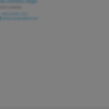
rau Christina Jörger
chlich zuständig
+49(711)3467-1512
christina.joerger@festo.com