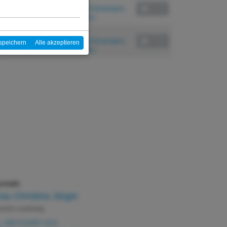
Festo Didactic SE, Denkendorf (Esslingen)
2.332,40 EUR (inkl. 19% MwSt.)
30.11. – 03.12.2027
Festo Didactic SE, Denkendorf (Esslingen)
speichern
Alle akzeptieren
2.332,40 EUR (inkl. 19% MwSt.)
ntakt
rau Christina Jörger
chlich zuständig
+49(711)3467-1512