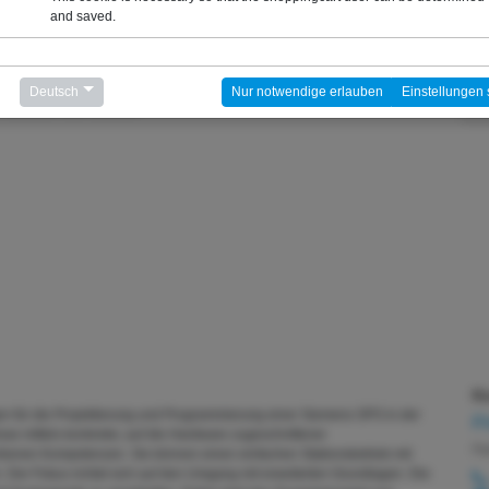
and saved.
Deutsch
Nur notwendige erlauben
Einstellungen 
 Hardware und Software
Ko
 für die Projektierung und Programmierung einer Siemens SPS in der
F
e mittels konkreter, auf die Hardware zugeschnittener
Fa
rbenen Kompetenzen. Sie können einen einfachen Stationsbetrieb mit
en. Der Fokus richtet sich auf den Umgang mit erweiterten Grundlagen. Die