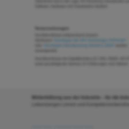
Teilnehmer sind in der Lage, PN-Teilnehmer einzubinden u
Software, Hardware und Visualisieren deutlich.
Voraussetzungen
Grundkenntnisse entsprechend unseren
Seminaren
"Grundlagen der SPS-​Technologie (TIA Portal)"
oder
"Grundlagen Kleinsteuerung Siemens LOGO!"
werden
vorausgesetzt.
Grundkenntnisse der Digitaltechnik (z.B. UND, ODER, NICH
sowie grundlegende Siemens S7 Erfahrungen sind hilfreich.
Weiterbildung aus der Industrie – für die Indu
Lebenslanges Lernen und Kompetenzentwicklung
©2026 Festo. Commercial Online Shop.