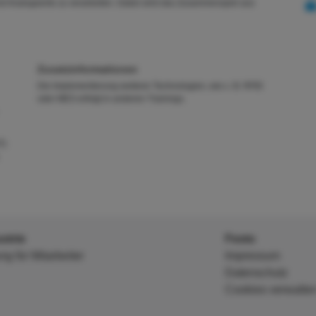
nd Analogwerte zu verarbeiten. Dabei wird das Zusammenspiel aus
Zusatzinformationen
Die Implementierung weiterer Technologien, wie z. B. RFID
oder MES erfolgt in anderen Trainings.
T)
strie
Festo
 für Mitarbeiter
Impressum
Datenschutz
Cookies verwalte