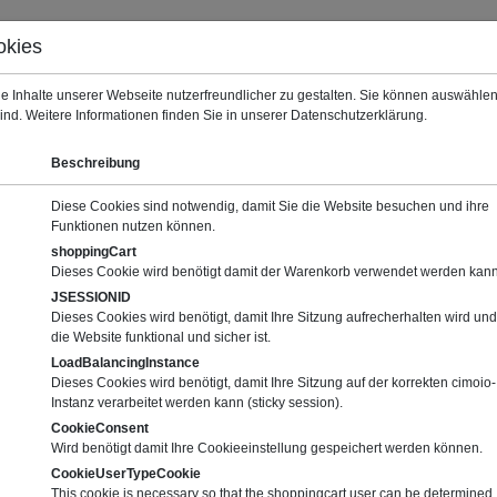
okies
Warenkorb (0)
Deut
e Inhalte unserer Webseite nutzerfreundlicher zu gestalten. Sie können auswähl
sind. Weitere Informationen finden Sie in unserer Datenschutzerklärung.
Beschreibung
e
Diese Cookies sind notwendig, damit Sie die Website besuchen und ihre
Funktionen nutzen können.
mmierung
shoppingCart
Dieses Cookie wird benötigt damit der Warenkorb verwendet werden kann
JSESSIONID
Dieses Cookies wird benötigt, damit Ihre Sitzung aufrecherhalten wird und
die Website funktional und sicher ist.
LoadBalancingInstance
Dieses Cookies wird benötigt, damit Ihre Sitzung auf der korrekten cimoio-
Nä
Instanz verarbeitet werden kann (sticky session).
n
CookieConsent
Wird benötigt damit Ihre Cookieeinstellung gespeichert werden können.
CookieUserTypeCookie
This cookie is necessary so that the shoppingcart user can be determined