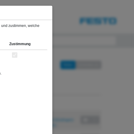
sch
Privatkunde
en und zustimmen, welche
Zustimmung
Teilen
Schließen [c]
.
chste Termine
01. – 04.12.2026
Festo Didactic SE, Denkendorf (Esslingen)
2.332,40 EUR (inkl. 19% MwSt.)
27. – 30.04.2027