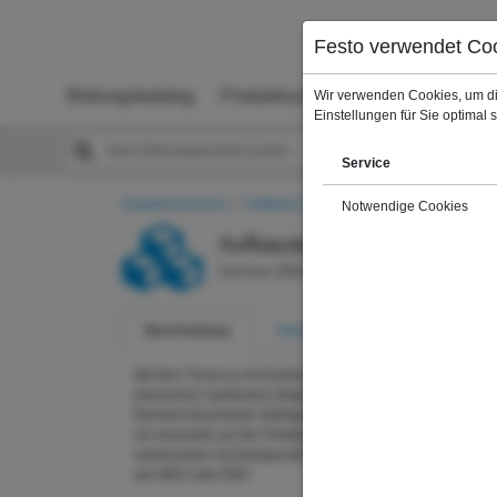
Menü, mit dem zu den wichtigsten Bereichen der Seite gesprungen werden kann
Kopfbereich
Festo verwendet Co
Menü
Inhaltsbereich
Fußbereich
Bildungskatalog
Produktsuche
Wir verwenden Cookies, um di
Einstellungen für Sie optimal 
Service
Hauptverzeichnis
Software-Trainings
Technische Softwar
Notwendige Cookies
Aufbauseminar SPS Progra
Seminar (Bildungsprodukt)
Beschreibung
Veranstaltungen
Mit dem Trend zu hochautomatisierten Anlagen (cyber-
physischen Systemen) steigt deren Einfluss als aktives
Element dezentraler Intelligenz weiter. So steuern und regel
sie einerseits auf der Feldebene und kommunizieren
andererseits mit übergeordneten Automatisierungssystemen
wie MES oder ERP.