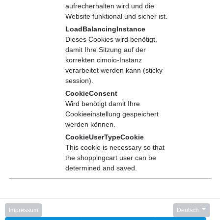
aufrecherhalten wird und die
Website funktional und sicher ist.
Telekommunikation
LoadBalancingInstance
Telefon:
+4968945917400
Dieses Cookies wird benötigt,
Fax:
+4968945917444
damit Ihre Sitzung auf der
korrekten cimoio-Instanz
E-Mail:
flz@festo-lernzentrum.de
verarbeitet werden kann (sticky
session).
CookieConsent
Wird benötigt damit Ihre
Cookieeinstellung gespeichert
Weiterbildung aus der Industrie – für die Industrie
werden können.
Lebenslanges Lernen und Kompetenzentwicklung für
CookieUserTypeCookie
Mitarbeiter
This cookie is necessary so that
the shoppingcart user can be
determined and saved.
Festo
Impressum
Datenschutz
Cookies verwalten
Impressum
Deutsch