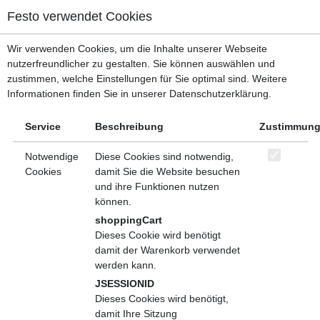
Menü, mit dem zu den wichtigsten Bereichen der Seite gesprungen w
Festo verwendet Cookies
Kopfbereich
Menü
Wir verwenden Cookies, um die Inhalte unserer Webseite
Inhaltsbereich
nutzerfreundlicher zu gestalten. Sie können auswählen und
Fußbereich
In den Warenkorb
Teilen
zustimmen, welche Einstellungen für Sie optimal sind. Weitere
Informationen finden Sie in unserer Datenschutzerklärung.
FRHL 012700 Remote und Hybrid
Neu
Leadership in der Praxis
Service
Beschreibung
Zustimmun
Veranstaltung (29.10.2026)
Notwendige
Diese Cookies sind notwendig,
Veranstaltungsdaten
Cookies
damit Sie die Website besuchen
Inhalt
Veranstaltungsort
und ihre Funktionen nutzen
können.
Anschrift
shoppingCart
Veranstaltungsort:
Festo Lernzentrum Saar GmbH
Dieses Cookie wird benötigt
damit der Warenkorb verwendet
Obere Kaiserstraße 301
Anschrift:
werden kann.
66386 St. Ingbert
JSESSIONID
Auf Karte zeigen
Dieses Cookies wird benötigt,
damit Ihre Sitzung